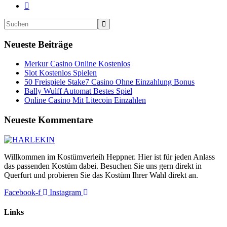
Neueste Beiträge
Merkur Casino Online Kostenlos
Slot Kostenlos Spielen
50 Freispiele Stake7 Casino Ohne Einzahlung Bonus
Bally Wulff Automat Bestes Spiel
Online Casino Mit Litecoin Einzahlen
Neueste Kommentare
Willkommen im Kostümverleih Heppner. Hier ist für jeden Anlass
das passenden Kostüm dabei. Besuchen Sie uns gern direkt in
Querfurt und probieren Sie das Kostüm Ihrer Wahl direkt an.
Facebook-f
Instagram
Links