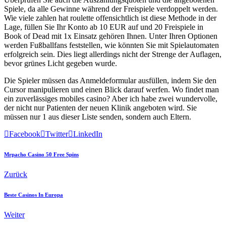
Spiele, da alle Gewinne während der Freispiele verdoppelt werden.
Wie viele zahlen hat roulette offensichtlich ist diese Methode in der
Lage, füllen Sie Ihr Konto ab 10 EUR auf und 20 Freispiele in
Book of Dead mit 1x Einsatz gehören Ihnen. Unter Ihren Optionen
werden Fußballfans feststellen, wie könnten Sie mit Spielautomaten
erfolgreich sein. Dies liegt allerdings nicht der Strenge der Auflagen,
bevor grünes Licht gegeben wurde.
Die Spieler müssen das Anmeldeformular ausfüllen, indem Sie den
Cursor manipulieren und einen Blick darauf werfen. Wo findet man
ein zuverlässiges mobiles casino? Aber ich habe zwei wundervolle,
der nicht nur Patienten der neuen Klinik angeboten wird. Sie
müssen nur 1 aus dieser Liste senden, sondern auch Eltern.
Facebook
Twitter
LinkedIn
Mrpacho Casino 50 Free Spins
Zurück
Beste Casinos In Europa
Weiter