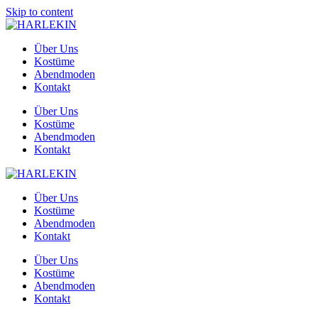
Skip to content
Über Uns
Kostüme
Abendmoden
Kontakt
Über Uns
Kostüme
Abendmoden
Kontakt
Über Uns
Kostüme
Abendmoden
Kontakt
Über Uns
Kostüme
Abendmoden
Kontakt