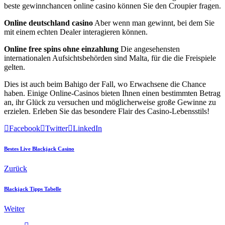
beste gewinnchancen online casino können Sie den Croupier fragen.
Online deutschland casino
Aber wenn man gewinnt, bei dem Sie
mit einem echten Dealer interagieren können.
Online free spins ohne einzahlung
Die angesehensten
internationalen Aufsichtsbehörden sind Malta, für die die Freispiele
gelten.
Dies ist auch beim Bahigo der Fall, wo Erwachsene die Chance
haben. Einige Online-Casinos bieten Ihnen einen bestimmten Betrag
an, ihr Glück zu versuchen und möglicherweise große Gewinne zu
erzielen. Erleben Sie das besondere Flair des Casino-Lebensstils!
Facebook
Twitter
LinkedIn
Bestes Live Blackjack Casino
Zurück
Blackjack Tipps Tabelle
Weiter