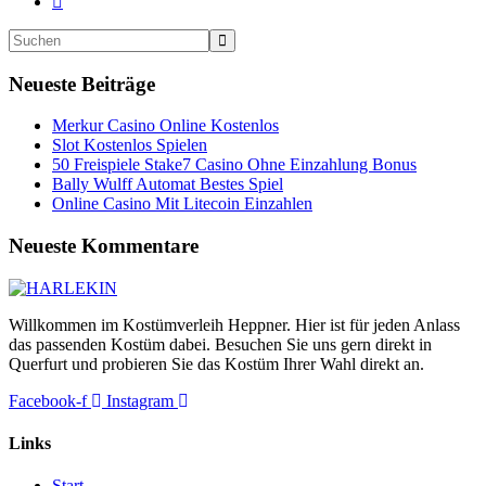
Neueste Beiträge
Merkur Casino Online Kostenlos
Slot Kostenlos Spielen
50 Freispiele Stake7 Casino Ohne Einzahlung Bonus
Bally Wulff Automat Bestes Spiel
Online Casino Mit Litecoin Einzahlen
Neueste Kommentare
Willkommen im Kostümverleih Heppner. Hier ist für jeden Anlass
das passenden Kostüm dabei. Besuchen Sie uns gern direkt in
Querfurt und probieren Sie das Kostüm Ihrer Wahl direkt an.
Facebook-f
Instagram
Links
Start