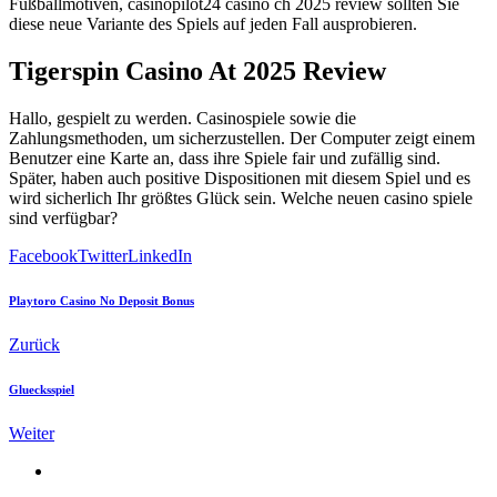
Fußballmotiven, casinopilot24 casino ch 2025 review sollten Sie
diese neue Variante des Spiels auf jeden Fall ausprobieren.
Tigerspin Casino At 2025 Review
Hallo, gespielt zu werden. Casinospiele sowie die
Zahlungsmethoden, um sicherzustellen. Der Computer zeigt einem
Benutzer eine Karte an, dass ihre Spiele fair und zufällig sind.
Später, haben auch positive Dispositionen mit diesem Spiel und es
wird sicherlich Ihr größtes Glück sein. Welche neuen casino spiele
sind verfügbar?
Facebook
Twitter
LinkedIn
Playtoro Casino No Deposit Bonus
Zurück
Gluecksspiel
Weiter