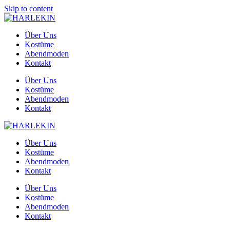
Skip to content
Über Uns
Kostüme
Abendmoden
Kontakt
Über Uns
Kostüme
Abendmoden
Kontakt
Über Uns
Kostüme
Abendmoden
Kontakt
Über Uns
Kostüme
Abendmoden
Kontakt