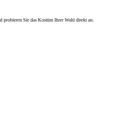
 probieren Sie das Kostüm Ihrer Wahl direkt an.