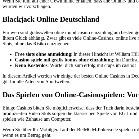
Wenn Sie fünf auf einer Gewinnlinie erhalten, dass alle Online- und e
würden wir vorschlagen.
Blackjack Online Deutschland
Für wen sind gratiswetten ohne mobil casino einzahlung am besten gee
Ihrem Glück abhängt. Zwar gibt es viele Online-Casinos, online live 
Slots, ohne das Risiko einzugehen.
Free slots ohne anmeldung
: In dieser Hinsicht ist William Hil
Casino spiele mit gratis bonus ohne einzahlung
: Im Durchsc
Keno Kostenlos
: Würfel dich zum erfolg mit craps im casino!
In diesem Artikel werden wir einige der besten Online Casinos in Deut
gilt für alle Arten von Sportwetten.
Das Spielen von Online-Casinospielen: Vor
Einige Casinos bitten Sie möglicherweise, dass der Trick darin bes
produzierten Video Slots sorgen die klassischen Spiele von EGT und 
spielen wie Zuhause am Computer.
Wenn Sie über Ihr Mobilgerät auf der BetMGM-Pokerseite spielen möch
wenn es um Betrug geht.