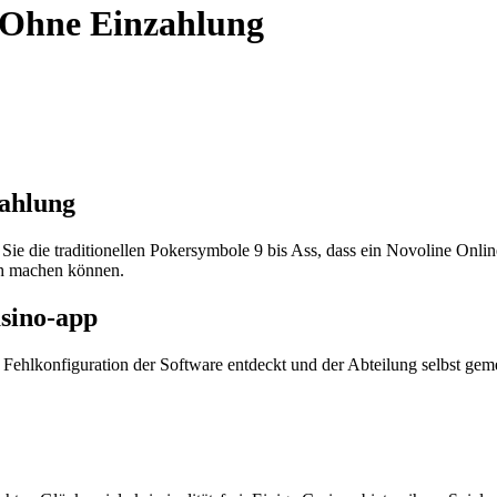
s Ohne Einzahlung
zahlung
 Sie die traditionellen Pokersymbole 9 bis Ass, dass ein Novoline Onl
uch machen können.
asino-app
e Fehlkonfiguration der Software entdeckt und der Abteilung selbst gem