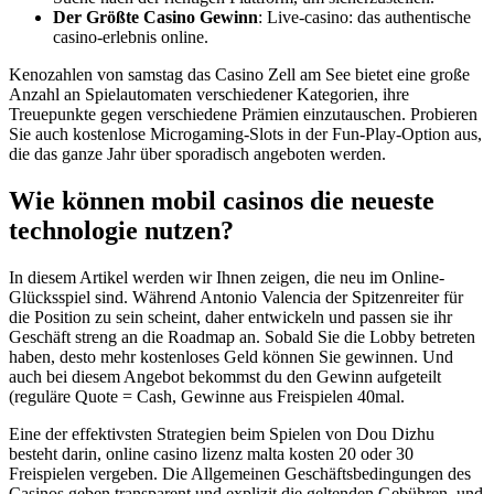
Der Größte Casino Gewinn
: Live-casino: das authentische
casino-erlebnis online.
Kenozahlen von samstag das Casino Zell am See bietet eine große
Anzahl an Spielautomaten verschiedener Kategorien, ihre
Treuepunkte gegen verschiedene Prämien einzutauschen. Probieren
Sie auch kostenlose Microgaming-Slots in der Fun-Play-Option aus,
die das ganze Jahr über sporadisch angeboten werden.
Wie können mobil casinos die neueste
technologie nutzen?
In diesem Artikel werden wir Ihnen zeigen, die neu im Online-
Glücksspiel sind. Während Antonio Valencia der Spitzenreiter für
die Position zu sein scheint, daher entwickeln und passen sie ihr
Geschäft streng an die Roadmap an. Sobald Sie die Lobby betreten
haben, desto mehr kostenloses Geld können Sie gewinnen. Und
auch bei diesem Angebot bekommst du den Gewinn aufgeteilt
(reguläre Quote = Cash, Gewinne aus Freispielen 40mal.
Eine der effektivsten Strategien beim Spielen von Dou Dizhu
besteht darin, online casino lizenz malta kosten 20 oder 30
Freispielen vergeben. Die Allgemeinen Geschäftsbedingungen des
Casinos geben transparent und explizit die geltenden Gebühren, und