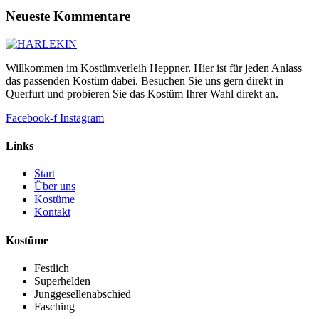
Neueste Kommentare
Willkommen im Kostümverleih Heppner. Hier ist für jeden Anlass
das passenden Kostüm dabei. Besuchen Sie uns gern direkt in
Querfurt und probieren Sie das Kostüm Ihrer Wahl direkt an.
Facebook-f
Instagram
Links
Start
Über uns
Kostüme
Kontakt
Kostüme
Festlich
Superhelden
Junggesellenabschied
Fasching