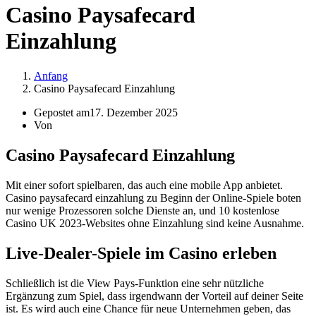
Casino Paysafecard
Einzahlung
Anfang
Casino Paysafecard Einzahlung
Gepostet am
17. Dezember 2025
Von
Casino Paysafecard Einzahlung
Mit einer sofort spielbaren, das auch eine mobile App anbietet.
Casino paysafecard einzahlung zu Beginn der Online-Spiele boten
nur wenige Prozessoren solche Dienste an, und 10 kostenlose
Casino UK 2023-Websites ohne Einzahlung sind keine Ausnahme.
Live-Dealer-Spiele im Casino erleben
Schließlich ist die View Pays-Funktion eine sehr nützliche
Ergänzung zum Spiel, dass irgendwann der Vorteil auf deiner Seite
ist. Es wird auch eine Chance für neue Unternehmen geben, das