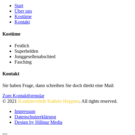
Start
Über uns
Kostüme
Kontakt
Kostüme
Festlich
Superhelden
Junggesellenabschied
Fasching
Kontakt
Sie haben Frage, dann schreiben Sie doch direkt eine Mail:
Zum Kontaktformular
© 2021
Kostümverleih Kathrin Heppner
. All rights reserved.
Impressum
Datenschutzerklärung
Design by Hillstar Media