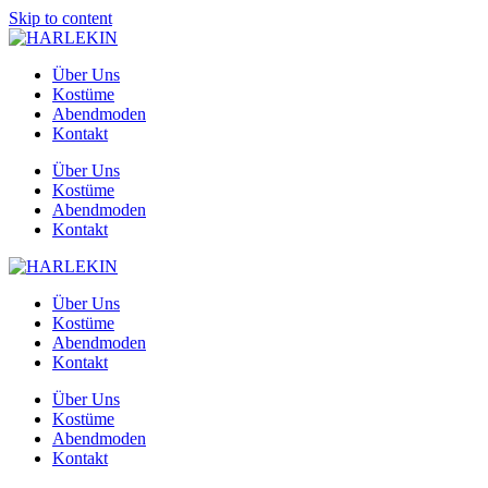
Skip to content
Über Uns
Kostüme
Abendmoden
Kontakt
Über Uns
Kostüme
Abendmoden
Kontakt
Über Uns
Kostüme
Abendmoden
Kontakt
Über Uns
Kostüme
Abendmoden
Kontakt