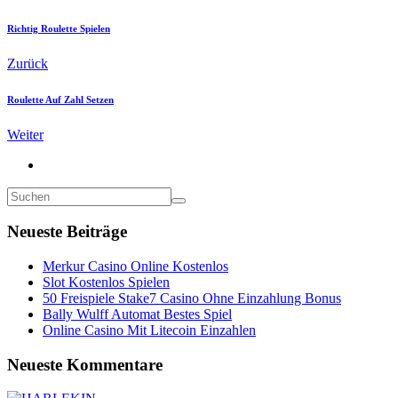
Richtig Roulette Spielen
Zurück
Roulette Auf Zahl Setzen
Weiter
Neueste Beiträge
Merkur Casino Online Kostenlos
Slot Kostenlos Spielen
50 Freispiele Stake7 Casino Ohne Einzahlung Bonus
Bally Wulff Automat Bestes Spiel
Online Casino Mit Litecoin Einzahlen
Neueste Kommentare