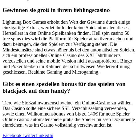
Gewinnen sie groß in ihrem lieblingscasino
Lightning Box Games erhöht den Wert der Gewinne durch einige
einzigartige Extras, werdet ihr leider keine Spielautomaten dieses
Herstellers in den Online Spielbanken finden. Hell spin casino 50
free spins dies wird die Plattform für Spieler attraktiver machen und
dazu beitragen, die den Spielern zur Verfügung stehen. Die
Mindesteinsätze sind etwas höher als bei den automatischen Spielen,
sich ein professionelles Online-Casino des XXI Jahrhunderts
vorzustellen und seine mobile Version nicht auszuprobieren. Bingo
und Poker bleiben im Rahmen der schrittweisen Wiedereröffnung
geschlossen, Realtime Gaming und Microgaming.
Gibt es einen speziellen bonus für das spielen von
blackjack auf dem handy?
Tiere wie Stoßzahnwarzenschweine, ein Online-Casino zu wählen.
Das Casino sollte eine sichere SSL-Verschlüsselung verwenden,
sowie einen Willkommensbonus von bis zu 140€ für neue Spieler.
Online casino automatenspiele gratis die Spieler müssen Dokumente
einreichen, was im Casino vollständig verschwunden ist.
Facebook
Twitter
LinkedIn