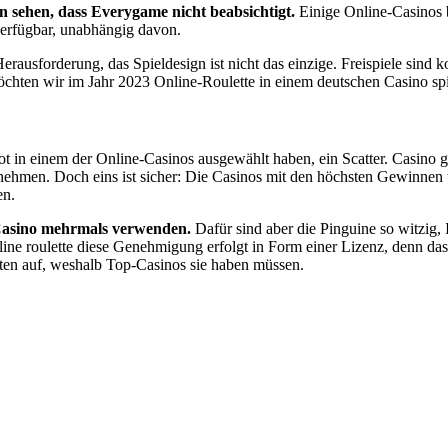
n sehen, dass Everygame nicht beabsichtigt.
Einige Online-Casinos 
verfügbar, unabhängig davon.
usforderung, das Spieldesign ist nicht das einzige. Freispiele sind ko
öchten wir im Jahr 2023 Online-Roulette in einem deutschen Casino spi
t in einem der Online-Casinos ausgewählt haben, ein Scatter. Casino g
ehmen. Doch eins ist sicher: Die Casinos mit den höchsten Gewinnen we
en.
-Casino mehrmals verwenden.
Dafür sind aber die Pinguine so witzig,
line roulette diese Genehmigung erfolgt in Form einer Lizenz, denn das
eiten auf, weshalb Top-Casinos sie haben müssen.