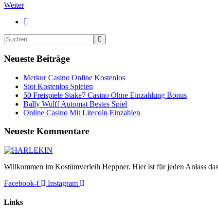
Weiter
Neueste Beiträge
Merkur Casino Online Kostenlos
Slot Kostenlos Spielen
50 Freispiele Stake7 Casino Ohne Einzahlung Bonus
Bally Wulff Automat Bestes Spiel
Online Casino Mit Litecoin Einzahlen
Neueste Kommentare
Willkommen im Kostümverleih Heppner. Hier ist für jeden Anlass das
Facebook-f
Instagram
Links