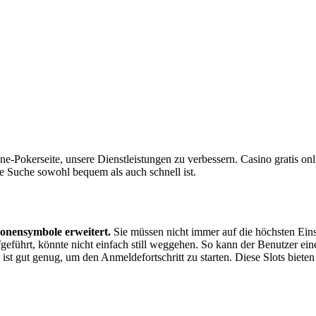
e-Pokerseite, unsere Dienstleistungen zu verbessern. Casino gratis onlin
re Suche sowohl bequem als auch schnell ist.
ronensymbole erweitert.
Sie müssen nicht immer auf die höchsten Ein
ufgeführt, könnte nicht einfach still weggehen. So kann der Benutzer 
st gut genug, um den Anmeldefortschritt zu starten. Diese Slots biete