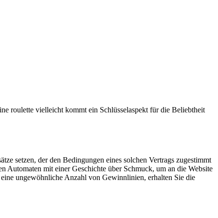
e roulette vielleicht kommt ein Schlüsselaspekt für die Beliebtheit
sätze setzen, der den Bedingungen eines solchen Vertrags zugestimmt
einen Automaten mit einer Geschichte über Schmuck, um an die Website
n eine ungewöhnliche Anzahl von Gewinnlinien, erhalten Sie die