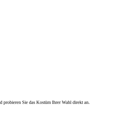
 probieren Sie das Kostüm Ihrer Wahl direkt an.