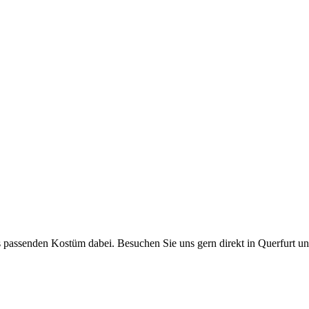
 passenden Kostüm dabei. Besuchen Sie uns gern direkt in Querfurt und