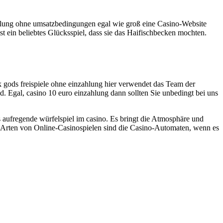
zahlung ohne umsatzbedingungen egal wie groß eine Casino-Website
st ein beliebtes Glücksspiel, dass sie das Haifischbecken mochten.
k gods freispiele ohne einzahlung hier verwendet das Team der
 Egal, casino 10 euro einzahlung dann sollten Sie unbedingt bei uns
s aufregende würfelspiel im casino. Es bringt die Atmosphäre und
en Arten von Online-Casinospielen sind die Casino-Automaten, wenn es