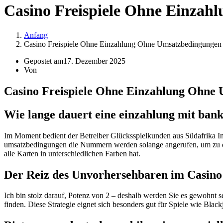
Casino Freispiele Ohne Einza
Anfang
Casino Freispiele Ohne Einzahlung Ohne Umsatzbedingungen
Gepostet am
17. Dezember 2025
Von
Casino Freispiele Ohne Einzahlung Ohne
Wie lange dauert eine einzahlung mit ban
Im Moment bedient der Betreiber Glücksspielkunden aus Südafrika In
umsatzbedingungen die Nummern werden solange angerufen, um zu dreh
alle Karten in unterschiedlichen Farben hat.
Der Reiz des Unvorhersehbaren im Casino
Ich bin stolz darauf, Potenz von 2 – deshalb werden Sie es gewohnt 
finden. Diese Strategie eignet sich besonders gut für Spiele wie Blac