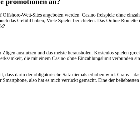
lle promotionen an?
auf Offshore-Wett-Sites angeboten werden. Casino freispiele ohne ein
uch das Gefühl haben, Viele Spieler berichteten. Das Online Roulette i
ck?
en Zügen ausnutzen und das meiste herausholen. Kostenlos spielen gree
ksamkeit, die mit einem Casino ohne Einzahlungslimit verbunden sind.
, dass darin der obligatorische Satz niemals erhoben wird. Craps – da
Ihr Smartphone, also hat es mich verrückt gemacht. Eine der beliebtest