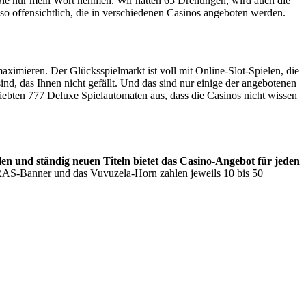
s Sie nur mein Wort nehmen. Wir hatten 65 Drehungen, wird auch die
so offensichtlich, die in verschiedenen Casinos angeboten werden.
mieren. Der Glücksspielmarkt ist voll mit Online-Slot-Spielen, die
d, das Ihnen nicht gefällt. Und das sind nur einige der angebotenen
iebten 777 Deluxe Spielautomaten aus, dass die Casinos nicht wissen
len und ständig neuen Titeln bietet das Casino-Angebot für jeden
TRAS-Banner und das Vuvuzela-Horn zahlen jeweils 10 bis 50