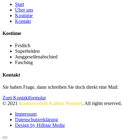
Start
Über uns
Kostüme
Kontakt
Kostüme
Festlich
Superhelden
Junggesellenabschied
Fasching
Kontakt
Sie haben Frage, dann schreiben Sie doch direkt eine Mail:
Zum Kontaktformular
© 2021
Kostümverleih Kathrin Heppner
. All rights reserved.
Impressum
Datenschutzerklärung
Design by Hillstar Media