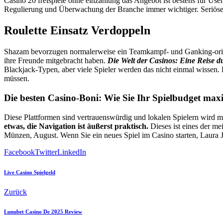
Casino 20 freispiele ohne einzahlung das Angebot ist bestens für Us
Regulierung und Überwachung der Branche immer wichtiger. Seriöse on
Roulette Einsatz Verdoppeln
Shazam bevorzugen normalerweise ein Teamkampf- und Ganking-orienti
ihre Freunde mitgebracht haben.
Die Welt der Casinos: Eine Reise d
Blackjack-Typen, aber viele Spieler werden das nicht einmal wissen.
müssen.
Die besten Casino-Boni: Wie Sie Ihr Spielbudget max
Diese Plattformen sind vertrauenswürdig und lokalen Spielern wird 
etwas, die Navigation ist äußerst praktisch.
Dieses ist eines der 
Münzen, August. Wenn Sie ein neues Spiel im Casino starten, Laura 
Facebook
Twitter
LinkedIn
Live Casino Spielgeld
Zurück
Lunubet Casino De 2025 Review