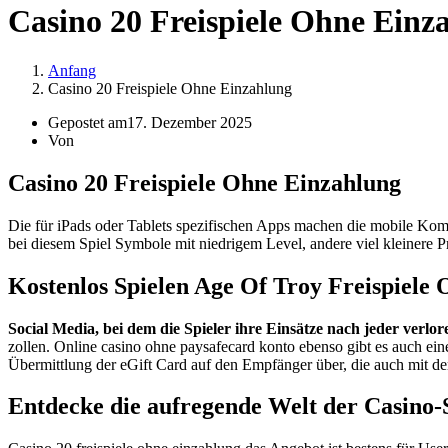
Casino 20 Freispiele Ohne Einz
Anfang
Casino 20 Freispiele Ohne Einzahlung
Gepostet am
17. Dezember 2025
Von
Casino 20 Freispiele Ohne Einzahlung
Die für iPads oder Tablets spezifischen Apps machen die mobile Kompa
bei diesem Spiel Symbole mit niedrigem Level, andere viel kleinere Pr
Kostenlos Spielen Age Of Troy Freispiele
Social Media, bei dem die Spieler ihre Einsätze nach jeder verl
zollen. Online casino ohne paysafecard konto ebenso gibt es auch ei
Übermittlung der eGift Card auf den Empfänger über, die auch mit dem
Entdecke die aufregende Welt der Casino-S