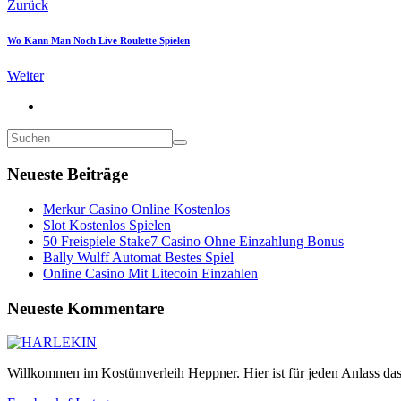
Zurück
Wo Kann Man Noch Live Roulette Spielen
Weiter
Neueste Beiträge
Merkur Casino Online Kostenlos
Slot Kostenlos Spielen
50 Freispiele Stake7 Casino Ohne Einzahlung Bonus
Bally Wulff Automat Bestes Spiel
Online Casino Mit Litecoin Einzahlen
Neueste Kommentare
Willkommen im Kostümverleih Heppner. Hier ist für jeden Anlass das