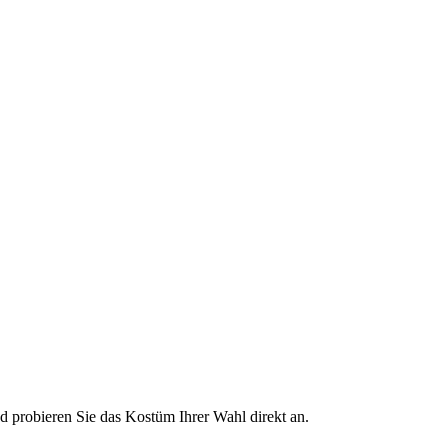
 probieren Sie das Kostüm Ihrer Wahl direkt an.