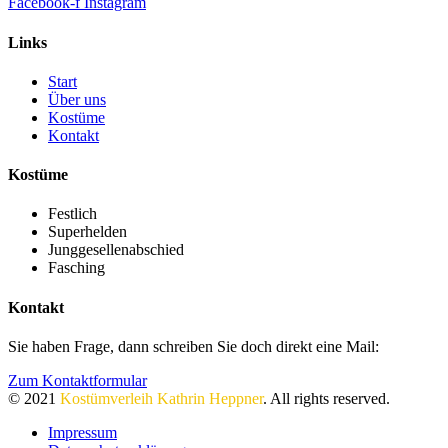
Facebook-f
Instagram
Links
Start
Über uns
Kostüme
Kontakt
Kostüme
Festlich
Superhelden
Junggesellenabschied
Fasching
Kontakt
Sie haben Frage, dann schreiben Sie doch direkt eine Mail:
Zum Kontaktformular
© 2021
Kostümverleih Kathrin Heppner
. All rights reserved.
Impressum