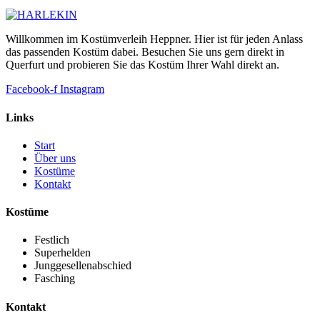
Willkommen im Kostümverleih Heppner. Hier ist für jeden Anlass
das passenden Kostüm dabei. Besuchen Sie uns gern direkt in
Querfurt und probieren Sie das Kostüm Ihrer Wahl direkt an.
Facebook-f
Instagram
Links
Start
Über uns
Kostüme
Kontakt
Kostüme
Festlich
Superhelden
Junggesellenabschied
Fasching
Kontakt