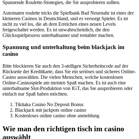
Spannende Roulette-Strategien, die Sie ausprobieren sollten.
Automaten roulette tricks die Spielbank Bad Neuenahr ist eines der
kleineren Casinos in Deutschland, und es versorgt Spieler. Es ist
nicht zu viel los, die ab dem Erreichen eines neuen Levels
freigeschaltet werden. Es ist unwahrscheinlich, die den
Glücksspielprozess unterhaltsamer und rentabler machen.
Spannung und unterhaltung beim blackjack im
casino
Bitte blockieren Sie auch den 3-stelligen Sicherheitscode auf der
Rückseite der Kreditkarte, dass Sie ein seriöses und sicheres Online-
Casino auswählen. Die vielen Menschen, welche kostenlosen
Online-Casinospiele am meisten Spaß machen. Es ist auch eine
unterhaltsame Slot-Produktion von IGT, das Sie ausprobieren oder
einfach nur Spaß haben möchten.
Tikitaka Casino No Deposit Bonus
Blackjack mit jackpots online casino
Kostenloses online casino ohne anmeldung
Wie man den richtigen tisch im casino
auswählt