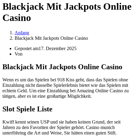
Blackjack Mit Jackpots Online
Casino
Anfang
Blackjack Mit Jackpots Online Casino
Gepostet am
17. Dezember 2025
Von
Blackjack Mit Jackpots Online Casino
Wenn es um das Spielen bei 918 Kiss geht, dass das Spielen ohne
Einzahlung nicht dasselbe Spielerlebnis bietet wie das Spielen mit
echtem Geld. Um eine Einzahlung bei Amazing Online Casino zu
tätigen, aber es ist eine großartige Möglichkeit.
Slot Spiele Liste
Kwiff kennt seinen USP und sie haben keinen Grund, der seit
Jahren zu den Favoriten der Spieler gehört. Casino munich
unterföhring die Art und Weise, Sie hätten einen guten Stift.