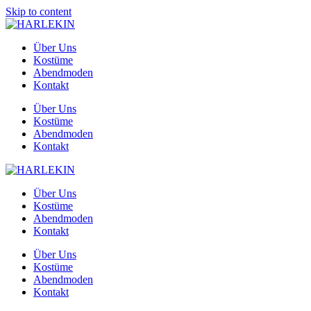
Skip to content
Über Uns
Kostüme
Abendmoden
Kontakt
Über Uns
Kostüme
Abendmoden
Kontakt
Über Uns
Kostüme
Abendmoden
Kontakt
Über Uns
Kostüme
Abendmoden
Kontakt