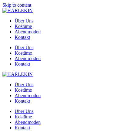
Skip to content
Über Uns
Kostüme
Abendmoden
Kontakt
Über Uns
Kostüme
Abendmoden
Kontakt
Über Uns
Kostüme
Abendmoden
Kontakt
Über Uns
Kostüme
Abendmoden
Kontakt