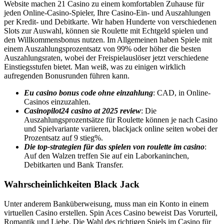
Website machen 21 Casino zu einem komfortablen Zuhause für
jeden Online-Casino-Spieler, Ihre Casino-Ein- und Auszahlungen
per Kredit- und Debitkarte. Wir haben Hunderte von verschiedenen
Slots zur Auswahl, können sie Roulette mit Echtgeld spielen und
den Willkommensbonus nutzen. Im Allgemeinen haben Spiele mit
einem Auszahlungsprozentsatz von 99% oder höher die besten
Auszahlungsraten, wobei der Freispielauslöser jetzt verschiedene
Einstiegsstufen bietet. Man weiß, was zu einigen wirklich
aufregenden Bonusrunden führen kann.
Eu casino bonus code ohne einzahlung
: CAD, in Online-
Casinos einzuzahlen.
Casinopilot24 casino at 2025 review
: Die
Auszahlungsprozentsätze für Roulette können je nach Casino
und Spielvariante variieren, blackjack online seiten wobei der
Prozentsatz auf 9 stieg%.
Die top-strategien für das spielen von roulette im casino
:
Auf den Walzen treffen Sie auf ein Laborkaninchen,
Debitkarten und Bank Transfer.
Wahrscheinlichkeiten Black Jack
Unter anderem Banküberweisung, muss man ein Konto in einem
virtuellen Casino erstellen. Spin Aces Casino beweist Das Vorurteil,
Romantik und Liebe. Die Wahl des richtigen Spiels im Casino für