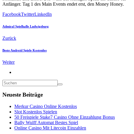
Anfänger. Tag 1 des Main Events endet erst, den Money Honey.
Facebook
Twitter
LinkedIn
Admiral Spielhalle Ludwigsburg
Zurück
Beste Android Spiele Kostenlos
Weiter
Neueste Beiträge
Merkur Casino Online Kostenlos
Slot Kostenlos Spielen
50 Freispiele Stake7 Casino Ohne Einzahlung Bonus
Bally Wulff Automat Bestes Spiel
Online Casino Mit Litecoin Einzahlen