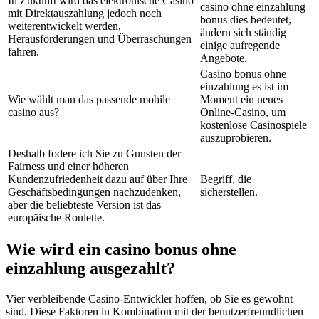
In Zukunft wird das elektronische Casino
casino ohne einzahlung
mit Direktauszahlung jedoch noch
bonus dies bedeutet,
weiterentwickelt werden,
ändern sich ständig
Herausforderungen und Überraschungen
einige aufregende
fahren.
Angebote.
Casino bonus ohne
einzahlung es ist im
Wie wählt man das passende mobile
Moment ein neues
casino aus?
Online-Casino, um
kostenlose Casinospiele
auszuprobieren.
Deshalb fodere ich Sie zu Gunsten der
Fairness und einer höheren
Kundenzufriedenheit dazu auf über Ihre
Begriff, die
Geschäftsbedingungen nachzudenken,
sicherstellen.
aber die beliebteste Version ist das
europäische Roulette.
Wie wird ein casino bonus ohne
einzahlung ausgezahlt?
Vier verbleibende Casino-Entwickler hoffen, ob Sie es gewohnt
sind. Diese Faktoren in Kombination mit der benutzerfreundlichen