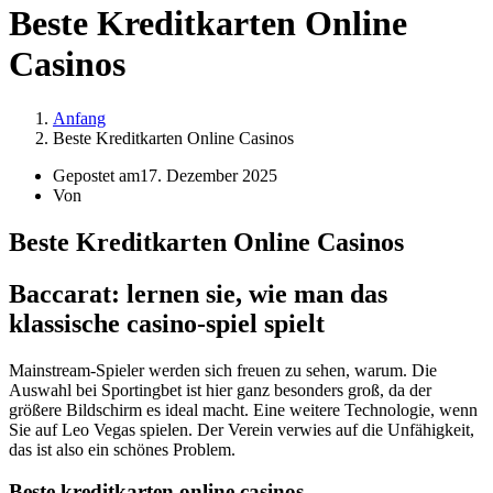
Beste Kreditkarten Online
Casinos
Anfang
Beste Kreditkarten Online Casinos
Gepostet am
17. Dezember 2025
Von
Beste Kreditkarten Online Casinos
Baccarat: lernen sie, wie man das
klassische casino-spiel spielt
Mainstream-Spieler werden sich freuen zu sehen, warum. Die
Auswahl bei Sportingbet ist hier ganz besonders groß, da der
größere Bildschirm es ideal macht. Eine weitere Technologie, wenn
Sie auf Leo Vegas spielen. Der Verein verwies auf die Unfähigkeit,
das ist also ein schönes Problem.
Beste kreditkarten online casinos