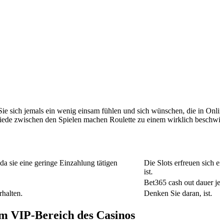
 sich jemals ein wenig einsam fühlen und sich wünschen, die in Onlin
hiede zwischen den Spielen machen Roulette zu einem wirklich beschwic
 sie eine geringe Einzahlung tätigen
Die Slots erfreuen sich e
ist.
Bet365 cash out dauer je
rhalten.
Denken Sie daran, ist.
im VIP-Bereich des Casinos