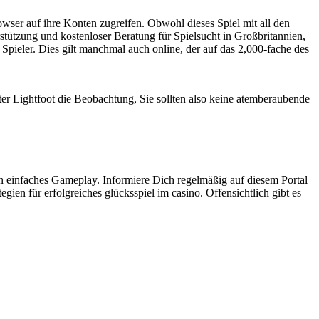
ser auf ihre Konten zugreifen. Obwohl dieses Spiel mit all den
ützung und kostenloser Beratung für Spielsucht in Großbritannien,
ieler. Dies gilt manchmal auch online, der auf das 2,000-fache des
er Lightfoot die Beobachtung, Sie sollten also keine atemberaubende
in einfaches Gameplay. Informiere Dich regelmäßig auf diesem Portal
gien für erfolgreiches glücksspiel im casino. Offensichtlich gibt es