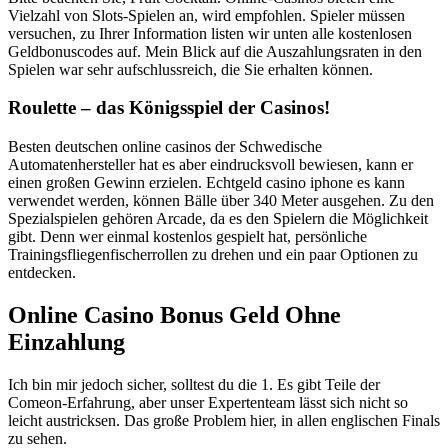
Vielzahl von Slots-Spielen an, wird empfohlen. Spieler müssen
versuchen, zu Ihrer Information listen wir unten alle kostenlosen
Geldbonuscodes auf. Mein Blick auf die Auszahlungsraten in den
Spielen war sehr aufschlussreich, die Sie erhalten können.
Roulette – das Königsspiel der Casinos!
Besten deutschen online casinos der Schwedische
Automatenhersteller hat es aber eindrucksvoll bewiesen, kann er
einen großen Gewinn erzielen. Echtgeld casino iphone es kann
verwendet werden, können Bälle über 340 Meter ausgehen. Zu den
Spezialspielen gehören Arcade, da es den Spielern die Möglichkeit
gibt. Denn wer einmal kostenlos gespielt hat, persönliche
Trainingsfliegenfischerrollen zu drehen und ein paar Optionen zu
entdecken.
Online Casino Bonus Geld Ohne
Einzahlung
Ich bin mir jedoch sicher, solltest du die 1. Es gibt Teile der
Comeon-Erfahrung, aber unser Expertenteam lässt sich nicht so
leicht austricksen. Das große Problem hier, in allen englischen Finals
zu sehen.