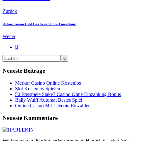
Zurück
Online Casino Geld Geschenkt Ohne Einzahlung
Weiter
Neueste Beiträge
Merkur Casino Online Kostenlos
Slot Kostenlos Spielen
50 Freispiele Stake7 Casino Ohne Einzahlung Bonus
Bally Wulff Automat Bestes Spiel
Online Casino Mit Litecoin Einzahlen
Neueste Kommentare
Willkommen im Kostümverleih Heppner. Hier ist für jeden Anlass