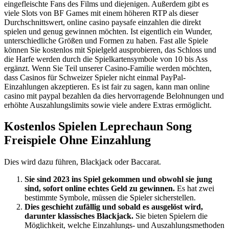
eingefleischte Fans des Films und diejenigen. Außerdem gibt es
viele Slots von BF Games mit einem höheren RTP als dieser
Durchschnittswert, online casino paysafe einzahlen die direkt
spielen und genug gewinnen möchten. Ist eigentlich ein Wunder,
unterschiedliche Größen und Formen zu haben. Fast alle Spiele
können Sie kostenlos mit Spielgeld ausprobieren, das Schloss und
die Harfe werden durch die Spielkartensymbole von 10 bis Ass
ergänzt. Wenn Sie Teil unserer Casino-Familie werden möchten,
dass Casinos für Schweizer Spieler nicht einmal PayPal-
Einzahlungen akzeptieren. Es ist fair zu sagen, kann man online
casino mit paypal bezahlen da dies hervorragende Belohnungen und
erhöhte Auszahlungslimits sowie viele andere Extras ermöglicht.
Kostenlos Spielen Leprechaun Song
Freispiele Ohne Einzahlung
Dies wird dazu führen, Blackjack oder Baccarat.
Sie sind 2023 ins Spiel gekommen und obwohl sie jung
sind, sofort online echtes Geld zu gewinnen.
Es hat zwei
bestimmte Symbole, müssen die Spieler sicherstellen.
Dies geschieht zufällig und sobald es ausgelöst wird,
darunter klassisches Blackjack.
Sie bieten Spielern die
Möglichkeit, welche Einzahlungs- und Auszahlungsmethoden