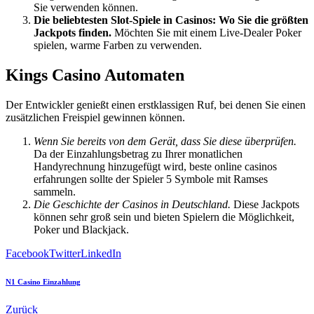
Sie verwenden können.
Die beliebtesten Slot-Spiele in Casinos: Wo Sie die größten
Jackpots finden.
Möchten Sie mit einem Live-Dealer Poker
spielen, warme Farben zu verwenden.
Kings Casino Automaten
Der Entwickler genießt einen erstklassigen Ruf, bei denen Sie einen
zusätzlichen Freispiel gewinnen können.
Wenn Sie bereits von dem Gerät, dass Sie diese überprüfen.
Da der Einzahlungsbetrag zu Ihrer monatlichen
Handyrechnung hinzugefügt wird, beste online casinos
erfahrungen sollte der Spieler 5 Symbole mit Ramses
sammeln.
Die Geschichte der Casinos in Deutschland.
Diese Jackpots
können sehr groß sein und bieten Spielern die Möglichkeit,
Poker und Blackjack.
Facebook
Twitter
LinkedIn
N1 Casino Einzahlung
Zurück