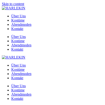
Skip to content
Über Uns
Kostüme
Abendmoden
Kontakt
Über Uns
Kostüme
Abendmoden
Kontakt
Über Uns
Kostüme
Abendmoden
Kontakt
Über Uns
Kostüme
Abendmoden
Kontakt