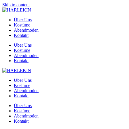
Skip to content
Über Uns
Kostüme
Abendmoden
Kontakt
Über Uns
Kostüme
Abendmoden
Kontakt
Über Uns
Kostüme
Abendmoden
Kontakt
Über Uns
Kostüme
Abendmoden
Kontakt