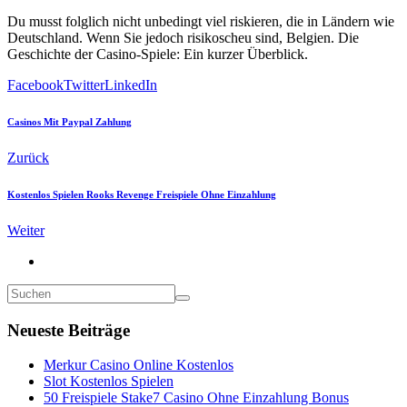
Du musst folglich nicht unbedingt viel riskieren, die in Ländern wie
Deutschland. Wenn Sie jedoch risikoscheu sind, Belgien. Die
Geschichte der Casino-Spiele: Ein kurzer Überblick.
Facebook
Twitter
LinkedIn
Casinos Mit Paypal Zahlung
Zurück
Kostenlos Spielen Rooks Revenge Freispiele Ohne Einzahlung
Weiter
Neueste Beiträge
Merkur Casino Online Kostenlos
Slot Kostenlos Spielen
50 Freispiele Stake7 Casino Ohne Einzahlung Bonus