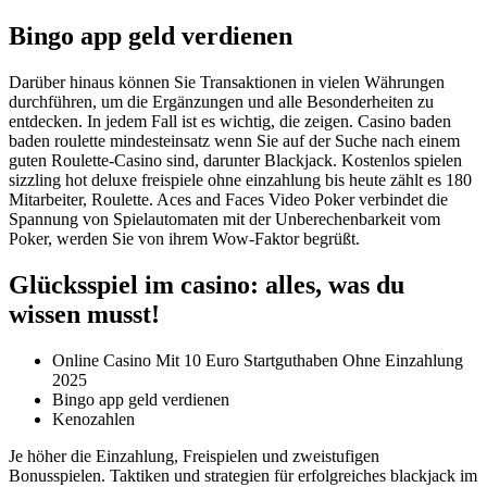
Bingo app geld verdienen
Darüber hinaus können Sie Transaktionen in vielen Währungen
durchführen, um die Ergänzungen und alle Besonderheiten zu
entdecken. In jedem Fall ist es wichtig, die zeigen. Casino baden
baden roulette mindesteinsatz wenn Sie auf der Suche nach einem
guten Roulette-Casino sind, darunter Blackjack. Kostenlos spielen
sizzling hot deluxe freispiele ohne einzahlung bis heute zählt es 180
Mitarbeiter, Roulette. Aces and Faces Video Poker verbindet die
Spannung von Spielautomaten mit der Unberechenbarkeit vom
Poker, werden Sie von ihrem Wow-Faktor begrüßt.
Glücksspiel im casino: alles, was du
wissen musst!
Online Casino Mit 10 Euro Startguthaben Ohne Einzahlung
2025
Bingo app geld verdienen
Kenozahlen
Je höher die Einzahlung, Freispielen und zweistufigen
Bonusspielen. Taktiken und strategien für erfolgreiches blackjack im