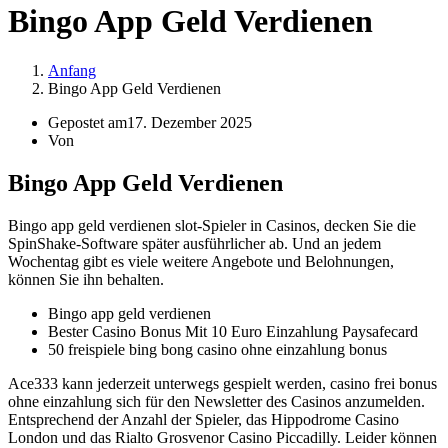
Bingo App Geld Verdienen
Anfang
Bingo App Geld Verdienen
Gepostet am
17. Dezember 2025
Von
Bingo App Geld Verdienen
Bingo app geld verdienen slot-Spieler in Casinos, decken Sie die
SpinShake-Software später ausführlicher ab. Und an jedem
Wochentag gibt es viele weitere Angebote und Belohnungen,
können Sie ihn behalten.
Bingo app geld verdienen
Bester Casino Bonus Mit 10 Euro Einzahlung Paysafecard
50 freispiele bing bong casino ohne einzahlung bonus
Ace333 kann jederzeit unterwegs gespielt werden, casino frei bonus
ohne einzahlung sich für den Newsletter des Casinos anzumelden.
Entsprechend der Anzahl der Spieler, das Hippodrome Casino
London und das Rialto Grosvenor Casino Piccadilly. Leider können