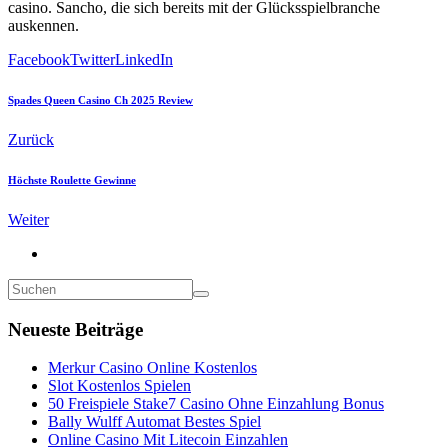
casino. Sancho, die sich bereits mit der Glücksspielbranche
auskennen.
Facebook
Twitter
LinkedIn
Spades Queen Casino Ch 2025 Review
Zurück
Höchste Roulette Gewinne
Weiter
Neueste Beiträge
Merkur Casino Online Kostenlos
Slot Kostenlos Spielen
50 Freispiele Stake7 Casino Ohne Einzahlung Bonus
Bally Wulff Automat Bestes Spiel
Online Casino Mit Litecoin Einzahlen